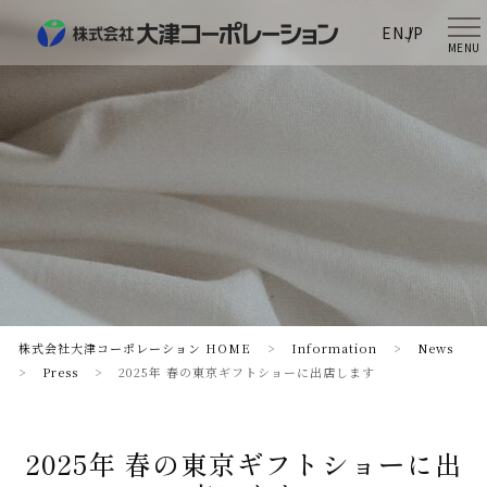
EN
JP
MENU
株式会社大津コーポレーション HOME
>
Information
>
News
>
Press
>
2025年 春の東京ギフトショーに出店します
2025年 春の東京ギフトショーに出