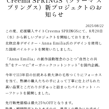
Creema SPRINGS（クリーマ ス
プリングス）新プロジェクトのお
知らせ
2025/08/22
この度、応援購入サイトCreema SPRINGSにて、8月20日
（水）から新しいプロジェクトを開始しております。
北欧出身デザイナー・Anna Emilia氏のデザインを使用し
た国産パイルケットを開発いたしました。
「Anna Emilia」の創作活動理念のひとつ”自然との共
生”をテーマに”オーガニックコットンケット”を国内企画。
今年で113年目の伝統ある泉大津の毛布つくりにフォーカス
を当て、熟練の職人たちの手によって丁寧に仕上げられた
高い品質とこだわりがぎゅっと詰まったパイルケット・ハ
ーフケットを展開しました。
先行販売価格は最大25％OFFとなります。
数量・期間限定となりますので、是非この機会にお求めく